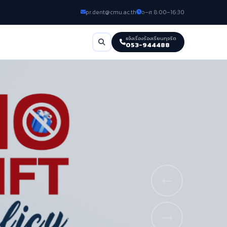
pr.dent@cmu.ac.th
จ–ศ 8:00–16:30
แจ้งเรื่องร้องเรียนทุจริต
053-944488